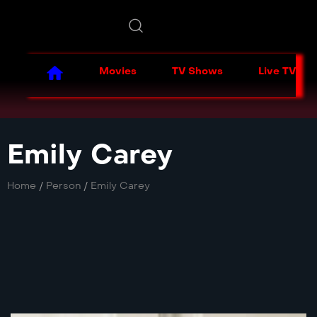
Movies
TV Shows
Live TV
Emily Carey
Home
/
Person
/
Emily Carey